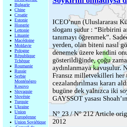
Soykırım olmadıysa d
Bulgarie
Chine
Croatie
Estonie
ICEO’nun (Uluslararası Kü
Hongrie
sloganı şudur : “Birbirini 
Lettonie
Lituanie
tanımayı öğrenmek”. Sade
Macédoine
yerden, olan biteni nasıl 
Moldavie
Pologne
denemek üzere kendini on
République
gösterildiğinde, çoğu zama
Tchèque
Roumanie
aydınlanmaya kavuşulur. No
Russie
Fransız milletvekilleri her
Serbie
Monténégro
cezalandırılması kararı ald
Kosovo
bugüne dek yalnızca iki so
Slovaquie
Slovénie
GAYSSOT yasası Shoah’ın i
Turquie
Ukraine
Union
N° 23 / N° 212 Article orig
Européenne
2012
Union Soviétique