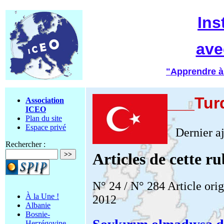
Ins
ave
"Apprendre à
___Tur
Association
ICEO
Plan du site
Espace privé
Dernier aj
Rechercher :
Articles de cette r
N° 24 / N° 284 Article orig
À la Une !
2012
Albanie
Bosnie-
Herzégovine