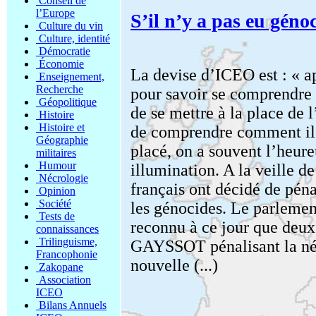
Conseil de
l’Europe
S’il n’y a pas eu génoc
Culture du vin
Culture, identité
Démocratie
Économie
La devise d’ICEO est : « a
Enseignement,
Recherche
pour savoir se comprendre »
Géopolitique
de se mettre à la place de l
Histoire
Histoire et
de comprendre comment il v
Géographie
placé, on a souvent l’heure
militaires
Humour
illumination. A la veille d
Nécrologie
français ont décidé de péna
Opinion
Société
les génocides. Le parlemen
Tests de
reconnu à ce jour que deux 
connaissances
Trilinguisme,
GAYSSOT pénalisant la nég
Francophonie
nouvelle (...)
Zakopane
Association
ICEO
Bilans Annuels