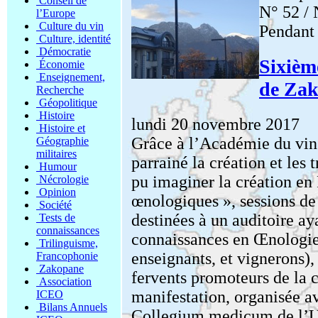
Conseil de
N° 52 /
l’Europe
Culture du vin
Pendant
Culture, identité
Démocratie
Sixièm
Économie
Enseignement,
de Za
Recherche
Géopolitique
Histoire
lundi 20 novembre 2017
Histoire et
Grâce à l’Académie du vin 
Géographie
militaires
parrainé la création et les
Humour
pu imaginer la création en
Nécrologie
Opinion
œnologiques », sessions de
Société
destinées à un auditoire ay
Tests de
connaissances
connaissances en Œnologie 
Trilinguisme,
enseignants, et vignerons)
Francophonie
Zakopane
fervents promoteurs de la c
Association
manifestation, organisée a
ICEO
Bilans Annuels
Collegium medicum de l’Uni