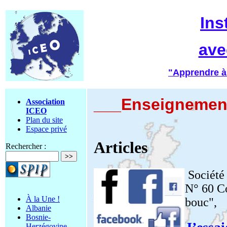
Ins
ave
"Apprendre à
___Enseignemen
Association
ICEO
Plan du site
Espace privé
Articles
Rechercher :
Société
N° 60 C
À la Une !
bouc",
Albanie
Bosnie-
Herzégovine