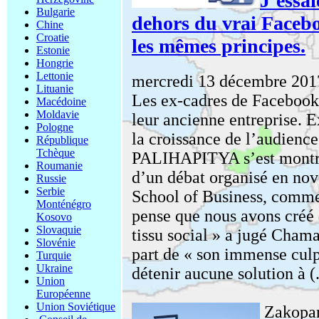
J’essai
Bulgarie
dehors du vrai Facebo
Chine
Croatie
les mêmes principes.
Estonie
Hongrie
Lettonie
mercredi 13 décembre 201
Lituanie
Les ex-cadres de Facebook
Macédoine
Moldavie
leur ancienne entreprise. 
Pologne
la croissance de l’audienc
République
Tchèque
PALIHAPITYA s’est montré
Roumanie
d’un débat organisé en no
Russie
Serbie
School of Business, comme 
Monténégro
pense que nous avons créé d
Kosovo
Slovaquie
tissu social » a jugé Cha
Slovénie
part de « son immense culpa
Turquie
Ukraine
détenir aucune solution à (.
Union
Européenne
Union Soviétique
Zakopa