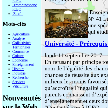
ICEO
Trombinoscope
ICEO
Enseign
Zexfut
N° 41 La
Mots-clés
une spéc
qui étud
Agriculture
Analyse
Université - Prérequi
Collectivités
Territoriales
Commerce
lundi 11 septembre 2017
Culture
Économie
En refusant par principe t
Enseignement
nom de l’égalité des chanc
Histoire
Industrie
chances de réussite aux ex
Recherche
milieux les moins favorisés
Services
Viticulture
qu’accroître l’inégalité qui
parents connaissent d’exp
Nouveautés
d’enseignement et ceux dont
sur le Web
"Contact écrire à ICEO" : c